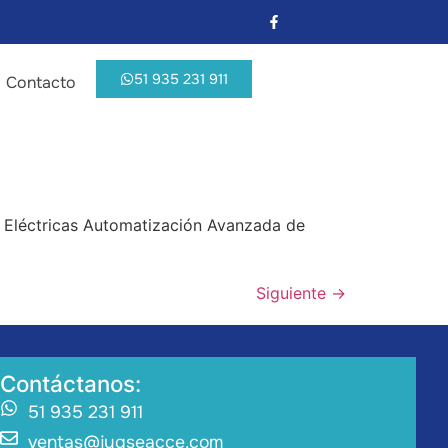
51 935 231 911
Contacto
 Eléctricas Automatización Avanzada de
Siguiente
→
Contáctanos:
51 935 231 911
ventas@jygseacce.com