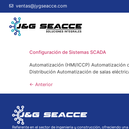
ventas@jygseacce.com
Configuración de Sistemas SCADA
Automatización (HMI/ICCP) Automatización d
Distribución Automatización de salas eléctri
←
Anterior
Referente en el sector de ingenieria y construcción, ofreciendo una