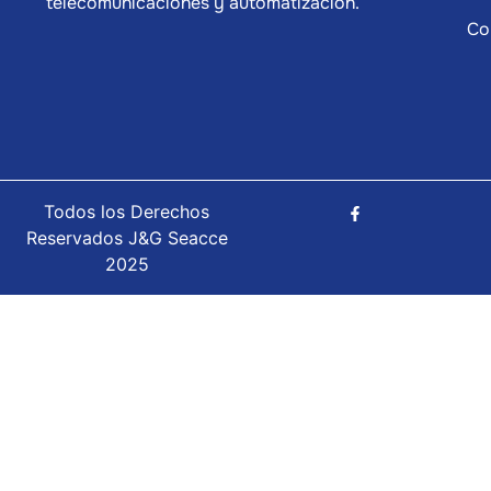
telecomunicaciones y automatización.
Co
Todos los Derechos
Reservados J&G Seacce
2025