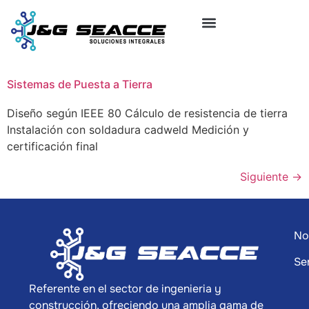
Sistemas de Puesta a Tierra
Diseño según IEEE 80 Cálculo de resistencia de tierra
Instalación con soldadura cadweld Medición y
certificación final
Siguiente
→
No
Se
Referente en el sector de ingenieria y
construcción, ofreciendo una amplia gama de