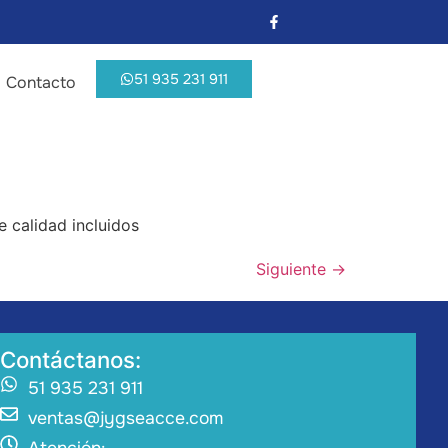
51 935 231 911
Contacto
e calidad incluidos
Siguiente
→
Contáctanos:
51 935 231 911
ventas@jygseacce.com
Atención: